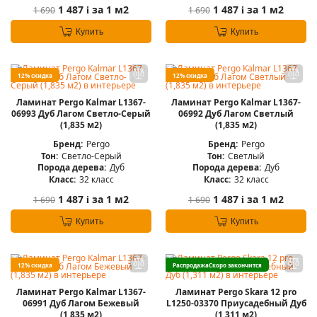
1 487
за 1 м2
1 487
за 1 м2
1 690
1 690
i
i
Купить
Купить
12% скидка
12% скидка
Ламинат Pergo Kalmar L1367-
Ламинат Pergo Kalmar L1367-
06993 Дуб Лагом Светло-Серый
06992 Дуб Лагом Светлый
(1,835 м2)
(1,835 м2)
Бренд:
Pergo
Бренд:
Pergo
Тон:
Светло-Серый
Тон:
Светлый
Порода дерева:
Дуб
Порода дерева:
Дуб
Класс:
32 класс
Класс:
32 класс
1 487
за 1 м2
1 487
за 1 м2
1 690
1 690
i
i
Купить
Купить
12% скидка
Распродажа
Скоро закончится
Ламинат Pergo Kalmar L1367-
Ламинат Pergo Skara 12 pro
06991 Дуб Лагом Бежевый
L1250-03370 Приусадебный Дуб
(1,835 м2)
(1,311 м2)