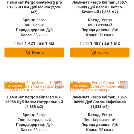
Ламинат Pergo Goeteborg pro
Ламинат Pergo Kalmar L1367-
L1257-03364 Дуб Монза (1,596
06989 Дуб Лагом Светло-
м2)
Бежевый (1,835 м2)
Бренд:
Pergo
Бренд:
Pergo
Тон:
Серый
Тон:
Бежевый
Порода дерева:
Дуб
Порода дерева:
Дуб
Класс:
33 класс
Класс:
32 класс
1 421
за 1 м2
1 487
за 1 м2
1 965
1 690
i
i
Купить
Купить
12% скидка
12% скидка
Ламинат Pergo Kalmar L1367-
Ламинат Pergo Kalmar L1367-
06988 Дуб Лагом Натуральный
06990 Дуб Лагом Кофейный
(1,835 м2)
(1,835 м2)
Бренд:
Pergo
Бренд:
Pergo
Тон:
Натуральный
Тон:
Коричневый
Порода дерева:
Дуб
Порода дерева:
Дуб
Класс:
32 класс
Класс:
32 класс