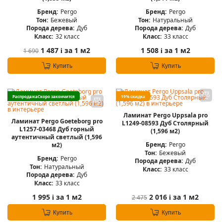
Бренд:
Pergo
Бренд:
Pergo
Тон:
Бежевый
Тон:
Натуральный
Порода дерева:
Дуб
Порода дерева:
Дуб
Класс:
32 класс
Класс:
33 класс
1 487
за 1 м2
1 508
за 1 м2
1 690
i
i
Купить
Купить
Распродажа
Скоро закончится
19% скидка
Ламинат Pergo Uppsala pro
Ламинат Pergo Goeteborg pro
L1249-08593 Дуб Столярный
L1257-03468 Дуб горный
(1,596 м2)
аутентичный светлый (1,596
Бренд:
Pergo
м2)
Тон:
Бежевый
Бренд:
Pergo
Порода дерева:
Дуб
Тон:
Натуральный
Класс:
33 класс
Порода дерева:
Дуб
Класс:
33 класс
1 995
за 1 м2
2 016
за 1 м2
2 475
i
i
Купить
Купить