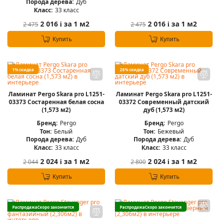
Порода дерева:
Дуб
Класс:
33 класс
2 016
за 1 м2
2 016
за 1 м2
2 475
2 475
i
i
Купить
Купить
1% скидка
28% скидка
Ламинат Pergo Skara pro L1251-
Ламинат Pergo Skara pro L1251-
03373 Состаренная белая сосна
03372 Современный датский
(1,573 м2)
дуб (1,573 м2)
Бренд:
Pergo
Бренд:
Pergo
Тон:
Белый
Тон:
Бежевый
Порода дерева:
Дуб
Порода дерева:
Дуб
Класс:
33 класс
Класс:
33 класс
2 024
за 1 м2
2 024
за 1 м2
2 044
2 800
i
i
Купить
Купить
Распродажа
Скоро закончится
Распродажа
Скоро закончится