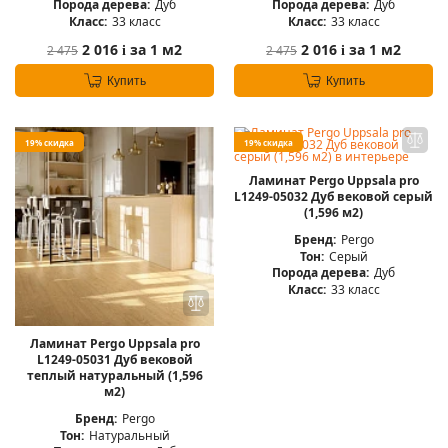
Порода дерева:
Дуб
Порода дерева:
Дуб
Класс:
33 класс
Класс:
33 класс
2 016
за 1 м2
2 016
за 1 м2
2 475
2 475
i
i
Купить
Купить
19% скидка
19% скидка
Ламинат Pergo Uppsala pro
L1249-05032 Дуб вековой серый
(1,596 м2)
Бренд:
Pergo
Тон:
Серый
Порода дерева:
Дуб
Класс:
33 класс
Ламинат Pergo Uppsala pro
L1249-05031 Дуб вековой
теплый натуральный (1,596
м2)
Бренд:
Pergo
Тон:
Натуральный