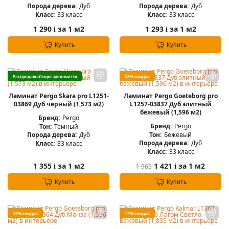
Порода дерева:
Дуб
Порода дерева:
Дуб
Класс:
33 класс
Класс:
33 класс
1 290
за 1 м2
1 293
за 1 м2
i
i
Купить
Купить
Распродажа
Скоро закончится
28% скидка
Ламинат Pergo Skara pro L1251-
Ламинат Pergo Goeteborg pro
03869 Дуб черный (1,573 м2)
L1257-03837 Дуб элитный
бежевый (1,596 м2)
Бренд:
Pergo
Бренд:
Pergo
Тон:
Темный
Тон:
Бежевый
Порода дерева:
Дуб
Порода дерева:
Дуб
Класс:
33 класс
Класс:
33 класс
1 355
за 1 м2
1 421
за 1 м2
1 965
i
i
Купить
Купить
28% скидка
12% скидка