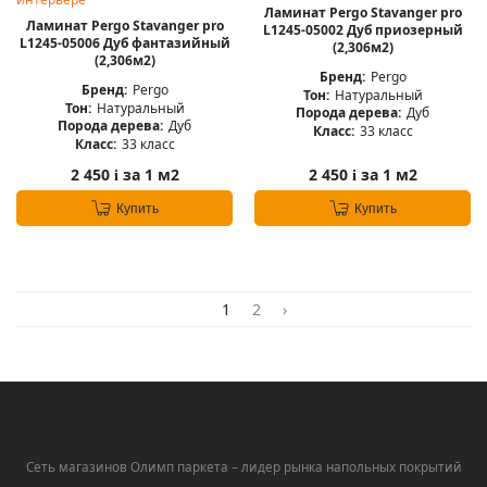
Ламинат Pergo Stavanger pro
Ламинат Pergo Stavanger pro
L1245-05002 Дуб приозерный
L1245-05006 Дуб фантазийный
(2,306м2)
(2,306м2)
Бренд:
Pergo
Бренд:
Pergo
Тон:
Натуральный
Тон:
Натуральный
Порода дерева:
Дуб
Порода дерева:
Дуб
Класс:
33 класс
Класс:
33 класс
2 450
за 1 м2
2 450
за 1 м2
i
i
Купить
Купить
1
2
›
Сеть магазинов Олимп паркета – лидер рынка напольных покрытий