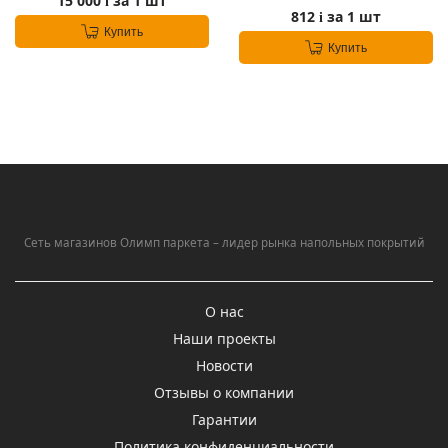
15 000
за 1 шт
i
812
за 1 шт
i
Купить
Купить
Сеть магазинов Олимп паркета – лидер рынка напольных покрытий
О нас
Наши проекты
Новости
Отзывы о компании
Гарантии
Политика конфиденциальности