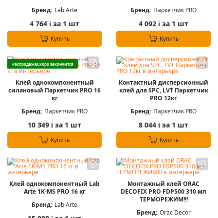
Бренд:
Lab Arte
Бренд:
Паркетчик PRO
4 764
за 1 шт
4 092
за 1 шт
i
i
Купить
Купить
Распродажа
Скоро закончится
Клей однокомпонентный
Контактный дисперсионный
силановый Паркетчик PRO 16
клей для SPC, LVT Паркетчик
кг
PRO 12кг
Бренд:
Паркетчик PRO
Бренд:
Паркетчик PRO
10 349
за 1 шт
8 044
за 1 шт
i
i
Купить
Купить
Клей однокомпонентный Lab
Монтажный клей ORAC
Arte 1K-MS PRO 16 кг
DECOFIX PRO FDP500 310 мл
ТЕРМОРЕЖИМ!!!
Бренд:
Lab Arte
Бренд:
Orac Decor