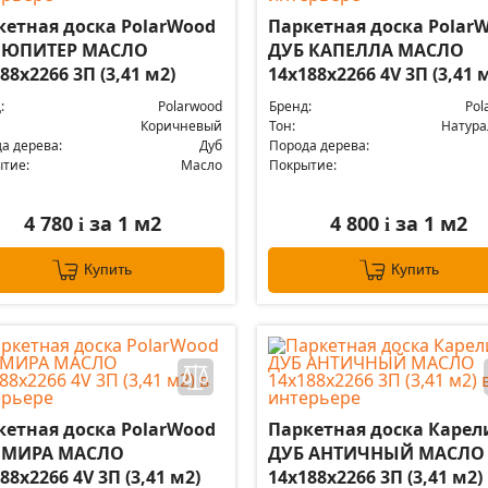
кетная доска PolarWood
Паркетная доска Polar
 ЮПИТЕР МАСЛО
ДУБ КАПЕЛЛА МАСЛО
88x2266 3П (3,41 м2)
14x188x2266 4V 3П (3,41 
:
Polarwood
Бренд:
Pol
Коричневый
Тон:
Натур
а дерева:
Дуб
Порода дерева:
тие:
Масло
Покрытие:
4 780
за 1 м2
4 800
за 1 м2
i
i
Купить
Купить
кетная доска PolarWood
Паркетная доска Карел
 МИРА МАСЛО
ДУБ АНТИЧНЫЙ МАСЛО
88x2266 4V 3П (3,41 м2)
14x188x2266 3П (3,41 м2)