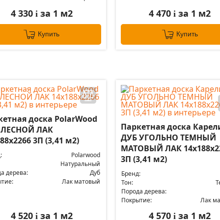
4 330
за 1 м2
4 470
за 1 м2
i
i
Купить
Купить
кетная доска PolarWood
Паркетная доска Карел
 ЛЕСНОЙ ЛАК
ДУБ УГОЛЬНО ТЕМНЫЙ
88x2266 3П (3,41 м2)
МАТОВЫЙ ЛАК 14x188x2
:
Polarwood
3П (3,41 м2)
Натуральный
а дерева:
Дуб
Бренд:
тие:
Лак матовый
Тон:
Т
Порода дерева:
Покрытие:
Лак м
4 520
за 1 м2
4 570
за 1 м2
i
i