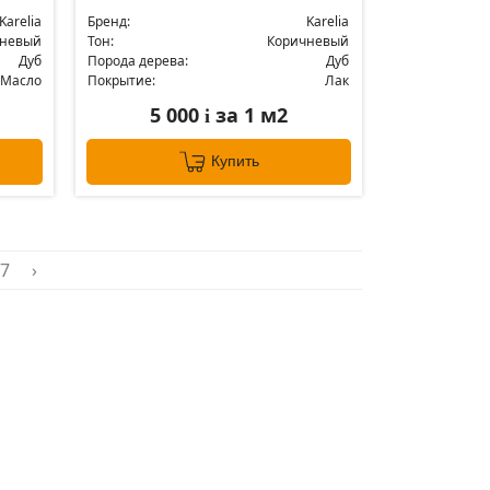
Karelia
Бренд:
Karelia
чневый
Тон:
Коричневый
Дуб
Порода дерева:
Дуб
Масло
Покрытие:
Лак
5 000
за 1 м2
i
Купить
7
›