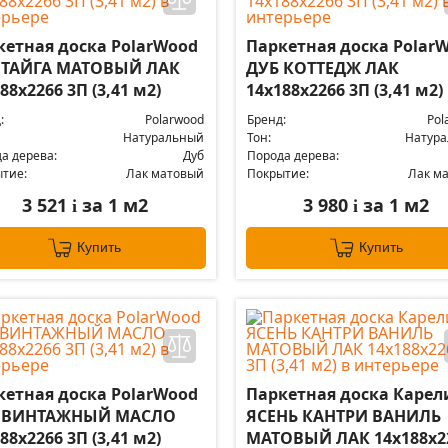
кетная доска PolarWood
Паркетная доска Polar
 ТАЙГА МАТОВЫЙ ЛАК
ДУБ КОТТЕДЖ ЛАК
88x2266 3П (3,41 м2)
14x188x2266 3П (3,41 м2)
:
Polarwood
Бренд:
Pol
Натуральный
Тон:
Натур
а дерева:
Дуб
Порода дерева:
тие:
Лак матовый
Покрытие:
Лак м
3 521
за 1 м2
3 980
за 1 м2
i
i
Купить
Купить
кетная доска PolarWood
Паркетная доска Карел
 ВИНТАЖНЫЙ МАСЛО
ЯСЕНЬ КАНТРИ ВАНИЛЬ
88x2266 3П (3,41 м2)
МАТОВЫЙ ЛАК 14x188x2