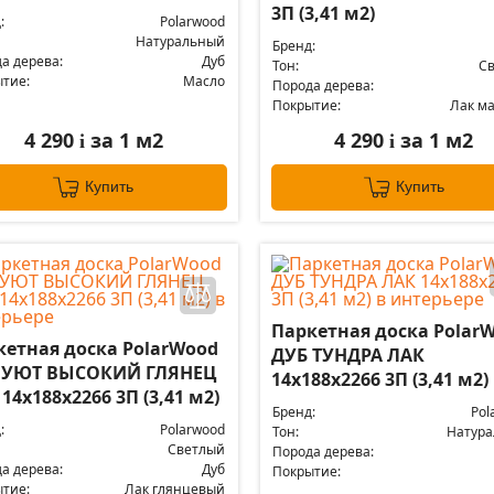
3П (3,41 м2)
:
Polarwood
Натуральный
Бренд:
а дерева:
Дуб
Тон:
С
тие:
Масло
Порода дерева:
Покрытие:
Лак м
4 290
за 1 м2
4 290
за 1 м2
i
i
Купить
Купить
Паркетная доска Polar
кетная доска PolarWood
ДУБ ТУНДРА ЛАК
 УЮТ ВЫСОКИЙ ГЛЯНЕЦ
14x188x2266 3П (3,41 м2)
14x188x2266 3П (3,41 м2)
Бренд:
Pol
:
Polarwood
Тон:
Натур
Светлый
Порода дерева:
а дерева:
Дуб
Покрытие:
тие:
Лак глянцевый