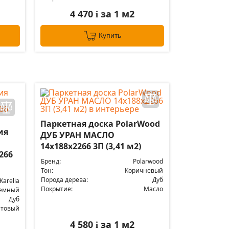
4 470
за 1 м2
i
Купить
Паркетная доска PolarWood
ия
ДУБ УРАН МАСЛО
14x188x2266 3П (3,41 м2)
266
Бренд:
Polarwood
Тон:
Коричневый
Порода дерева:
Дуб
Karelia
Покрытие:
Масло
емный
Дуб
атовый
4 580
за 1 м2
i