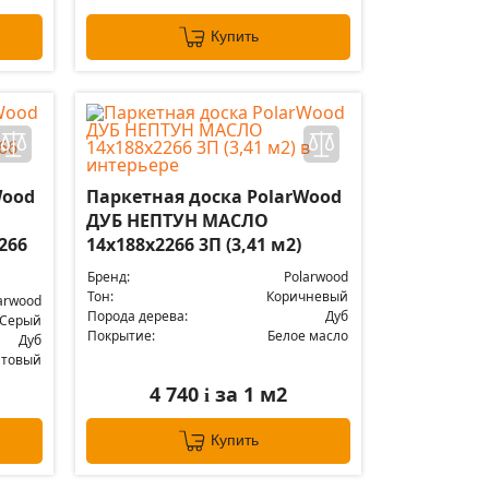
Купить
Wood
Паркетная доска PolarWood
ДУБ НЕПТУН МАСЛО
266
14x188x2266 3П (3,41 м2)
Бренд:
Polarwood
Тон:
Коричневый
arwood
Порода дерева:
Дуб
Серый
Покрытие:
Белое масло
Дуб
атовый
4 740
за 1 м2
i
Купить