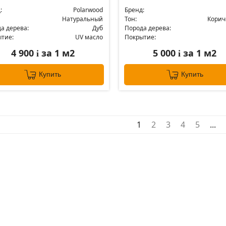
:
Polarwood
Бренд:
Натуральный
Тон:
Кори
а дерева:
Дуб
Порода дерева:
тие:
UV масло
Покрытие:
4 900
за 1 м2
5 000
за 1 м2
i
i
Купить
Купить
1
2
3
4
5
...