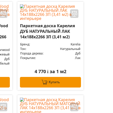
Wood
Паркетная доска Карелия
ДУБ НАТУРАЛЬНЫЙ ЛАК
266
14x188x2266 3П (3,41 м2)
Бренд:
Karelia
Тон:
Натуральный
arwood
Порода дерева:
Дуб
жевый
Покрытие:
Лак
Дуб
 белый
4 770
за 1 м2
i
Купить