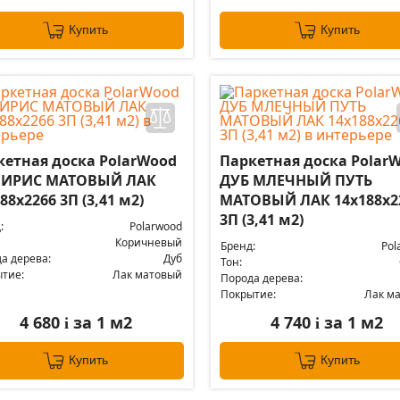
Купить
Купить
кетная доска PolarWood
Паркетная доска Polar
 ИРИС МАТОВЫЙ ЛАК
ДУБ МЛЕЧНЫЙ ПУТЬ
88x2266 3П (3,41 м2)
МАТОВЫЙ ЛАК 14x188x2
3П (3,41 м2)
:
Polarwood
Коричневый
Бренд:
Pol
а дерева:
Дуб
Тон:
тие:
Лак матовый
Порода дерева:
Покрытие:
Лак м
4 680
за 1 м2
4 740
за 1 м2
i
i
Купить
Купить