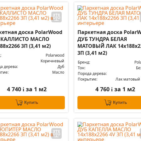
кетная доска PolarWood
Паркетная доска Polar
 КАЛЛИСТО МАСЛО
ДУБ ТУНДРА БЕЛАЯ
88x2266 3П (3,41 м2)
МАТОВЫЙ ЛАК 14x188x2
3П (3,41 м2)
:
Polarwood
Коричневый
Бренд:
Pol
а дерева:
Дуб
Тон:
Бе
тие:
Масло
Порода дерева:
Покрытие:
Лак матовый
4 740
за 1 м2
4 760
за 1 м2
i
i
Купить
Купить