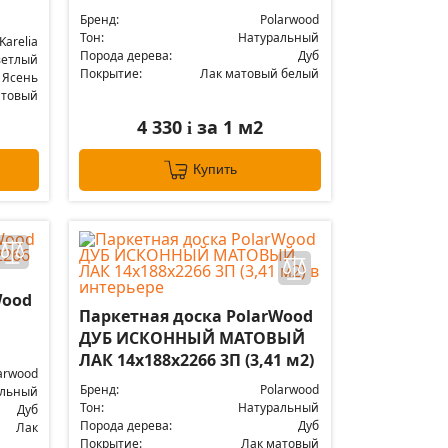
Бренд:
Polarwood
Тон:
Натуральный
Karelia
Порода дерева:
Дуб
ветлый
Покрытие:
Лак матовый белый
Ясень
атовый
4 330
за 1 м2
i
Купить
Wood
Паркетная доска PolarWood
ДУБ ИСКОННЫЙ МАТОВЫЙ
ЛАК 14x188x2266 3П (3,41 м2)
arwood
Бренд:
Polarwood
альный
Тон:
Натуральный
Дуб
Порода дерева:
Дуб
Лак
Покрытие:
Лак матовый