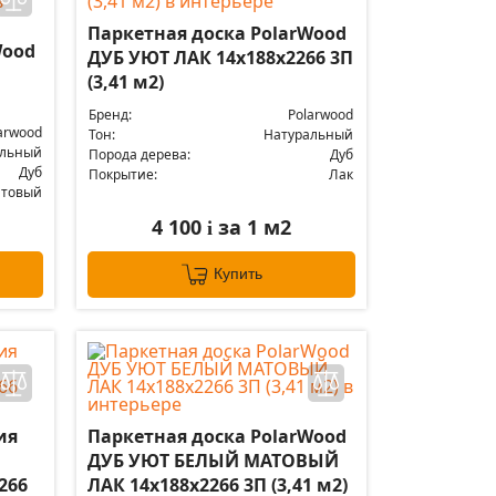
Паркетная доска PolarWood
Wood
ДУБ УЮТ ЛАК 14x188x2266 3П
(3,41 м2)
Бренд:
Polarwood
arwood
Тон:
Натуральный
альный
Порода дерева:
Дуб
Дуб
Покрытие:
Лак
атовый
4 100
за 1 м2
i
Купить
ия
Паркетная доска PolarWood
ДУБ УЮТ БЕЛЫЙ МАТОВЫЙ
266
ЛАК 14x188x2266 3П (3,41 м2)