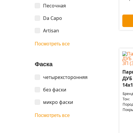
Песочная
Da Capo
Artisan
Посмотреть все
Фаска
Пар
четырехсторонняя
ДУБ
14x1
без фаски
Бренд
Тон:
микро фаски
Пород
Покры
Посмотреть все