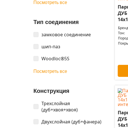
Посмотреть все
Пар
ДУБ
14x1
Тип соединения
Бренд
Тон:
замковое соединение
Пород
Покры
шип-паз
Woodloc®5S
Посмотреть все
Конструкция
Трехслойная
(дуб+хвоя+хвоя)
Пар
ДУБ
Двухслойная (дуб+фанера)
14x1