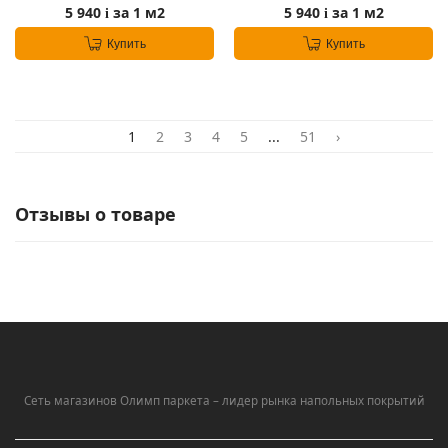
5 940
за 1 м2
5 940
за 1 м2
i
i
Купить
Купить
1
2
3
4
5
...
51
›
Отзывы о товаре
Сеть магазинов Олимп паркета – лидер рынка напольных покрытий