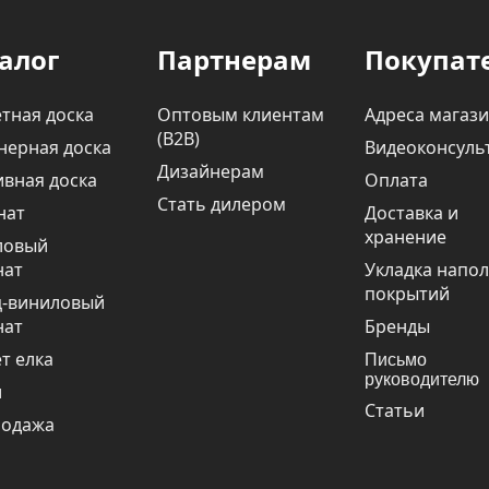
алог
Партнерам
Покупат
тная доска
Оптовым клиентам
Адреса магаз
(В2В)
нерная доска
Видеоконсуль
Дизайнерам
вная доска
Оплата
Стать дилером
нат
Доставка и
хранение
ловый
нат
Укладка напо
покрытий
ц-виниловый
нат
Бренды
т елка
Письмо
руководителю
и
Статьи
родажа