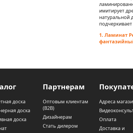
ламинированн
имитирует дре
натуральной д
подчеркивает 
1. Ламинат Pe
фантазийный
алог
Партнерам
Покупат
тная доска
Оптовым клиентам
Адреса магаз
(В2В)
нерная доска
Видеоконсуль
Дизайнерам
вная доска
Оплата
Стать дилером
нат
Доставка и