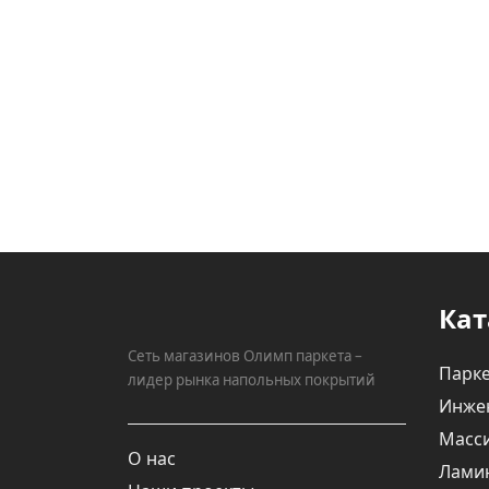
Кат
Сеть магазинов Олимп паркета –
Парке
лидер рынка напольных покрытий
Инже
Масси
О нас
Лами