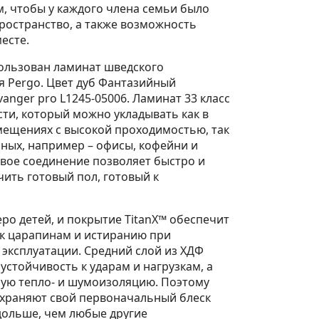
, чтобы у каждого члена семьи было
ространство, а также возможность
есте.
пользован ламинат шведского
я Pergo. Цвет дуб Фантазийный
vanger pro L1245-05006. Ламинат 33 класс
ти, который можно укладывать как в
ещениях с высокой проходимостью, так
ных, например – офисы, кофейни и
вое соединение позволяет быстро и
ить готовый пол, готовый к
еро детей, и покрытие TitanX™ обеспечит
 к царапинам и истиранию при
эксплуатации. Средний слой из ХДФ
устойчивость к ударам и нагрузкам, а
ную тепло- и шумоизоляцию. Поэтому
охраняют свой первоначальный блеск
дольше, чем любые другие