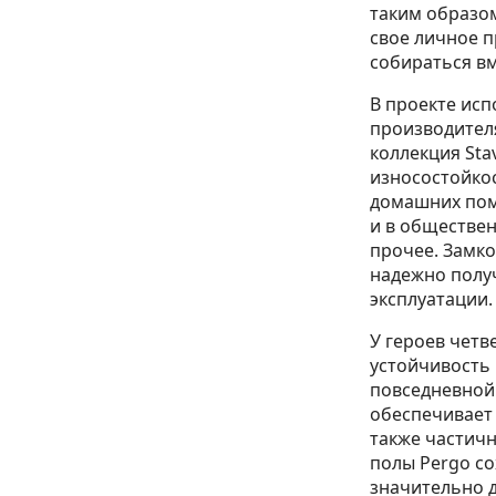
таким образом
свое личное п
собираться вм
В проекте ис
производител
коллекция Sta
износостойкос
домашних пом
и в обществен
прочее. Замко
надежно получ
эксплуатации.
У героев четв
устойчивость
повседневной 
обеспечивает 
также частич
полы Pergo с
значительно 