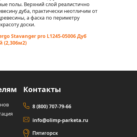
ые полы. Верхний слой реалистично
весину дуба, практически неотличим от
ревесины, а фаска по периметру
красоту доски.
rgo Stavanger pro L1245-05006 Дуб
 (2,306м2)
елям
Контакты
инов
8 (800) 707-79-66
тация
info@olimp-parketa.ru
Пятигорск