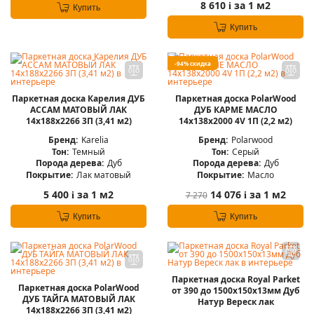
8 610
за 1 м2
i
Купить
Купить
-94% скидка
Паркетная доска Карелия ДУБ
Паркетная доска PolarWood
АССАМ МАТОВЫЙ ЛАК
ДУБ КАРМЕ МАСЛО
14x188x2266 3П (3,41 м2)
14x138x2000 4V 1П (2,2 м2)
Бренд:
Karelia
Бренд:
Polarwood
Тон:
Темный
Тон:
Серый
Порода дерева:
Дуб
Порода дерева:
Дуб
Покрытие:
Лак матовый
Покрытие:
Масло
5 400
за 1 м2
14 076
за 1 м2
7 270
i
i
Купить
Купить
Паркетная доска Royal Parket
Паркетная доска PolarWood
от 390 до 1500х150х13мм Дуб
ДУБ ТАЙГА МАТОВЫЙ ЛАК
Натур Вереск лак
14x188x2266 3П (3,41 м2)