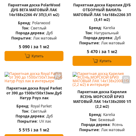
Паркетная доска PolarWood
Паркетная доска Карелия ДУБ
ДУБ ВЕГА МАТОВЫЙ ЛАК
ОТБОРНЫЙ ВАНИЛЬ
14x188x2266 4V 3П(3,41 м2)
МАТОВЫЙ ЛАК 14x188x2266 3П
(3,41 м2)
Бренд:
Polarwood
Бренд:
Karelia
Тон:
Светлый
Тон:
Натуральный
Порода дерева:
Дуб
Порода дерева:
Дуб
Покрытие:
Лак матовый
Покрытие:
Лак матовый
5 090
за 1 м2
i
5 470
за 1 м2
i
Купить
Купить
Паркетная доска Royal Parket
Паркетная доска Карелия
от 390 до 1500х150х13мм Дуб
ЯСЕНЬ МОРСКОЙ БРИЗ
Натур Роуз лак
МАТОВЫЙ ЛАК 14x138x2000 1П
Бренд:
Royal Parket
(2,2 м2)
Тон:
Светлый
Бренд:
Karelia
Порода дерева:
Дуб
Тон:
Бежевый
Покрытие:
UV лак
Порода дерева:
Ясень
5 515
за 1 м2
Покрытие:
Лак матовый
i