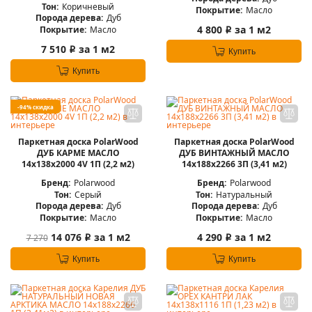
Тон:
Коричневый
Покрытие:
Масло
Порода дерева:
Дуб
4 800
за 1 м2
Покрытие:
Масло
i
7 510
за 1 м2
i
Купить
Купить
-94% скидка
Паркетная доска PolarWood
Паркетная доска PolarWood
ДУБ КАРМЕ МАСЛО
ДУБ ВИНТАЖНЫЙ МАСЛО
14x138x2000 4V 1П (2,2 м2)
14x188x2266 3П (3,41 м2)
Бренд:
Polarwood
Бренд:
Polarwood
Тон:
Серый
Тон:
Натуральный
Порода дерева:
Дуб
Порода дерева:
Дуб
Покрытие:
Масло
Покрытие:
Масло
14 076
за 1 м2
4 290
за 1 м2
7 270
i
i
Купить
Купить