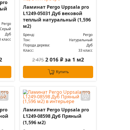
pro
Ламинат Pergo Uppsala pro
ный
L1249-05031 Дуб вековой
теплый натуральный (1,596
Pergo
м2)
Серый
Дуб
Бренд:
Pergo
3 класс
Тон:
Натуральный
Порода дерева:
Дуб
Класс:
33 класс
2
2 016
за 1 м2
2 475
i
Купить
pro
Ламинат Pergo Uppsala pro
яной
L1249-08598 Дуб Пряный
(1,596 м2)