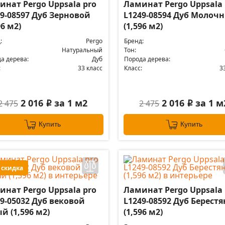
инат Pergo Uppsala pro
Ламинат Pergo Uppsala 
9-08597 Дуб Зерновой
L1249-08594 Дуб Молоч
96 м2)
(1,596 м2)
:
Pergo
Бренд:
Натуральный
Тон:
а дерева:
Дуб
Порода дерева:
:
33 класс
Класс:
3
2 016
за 1 м2
2 016
за 1 м
2 475
2 475
i
i
Купить
Купить
 скидка
инат Pergo Uppsala pro
Ламинат Pergo Uppsala 
9-05032 Дуб вековой
L1249-08592 Дуб Берест
й (1,596 м2)
(1,596 м2)