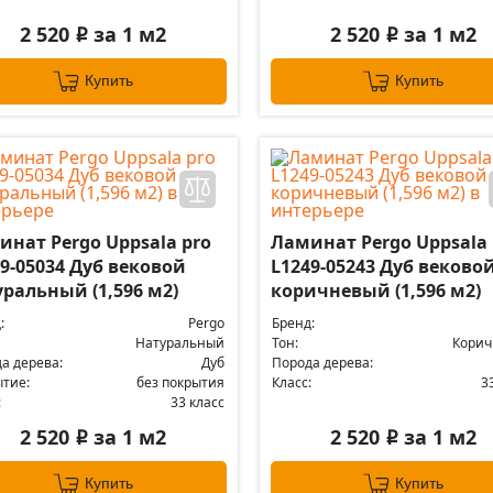
2 520
за 1 м2
2 520
за 1 м2
i
i
Купить
Купить
инат Pergo Uppsala pro
Ламинат Pergo Uppsala 
9-05034 Дуб вековой
L1249-05243 Дуб веково
ральный (1,596 м2)
коричневый (1,596 м2)
:
Pergo
Бренд:
Натуральный
Тон:
Кори
а дерева:
Дуб
Порода дерева:
тие:
без покрытия
Класс:
3
:
33 класс
2 520
за 1 м2
2 520
за 1 м2
i
i
Купить
Купить