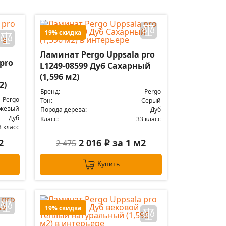
19% скидка
Ламинат Pergo Uppsala pro
pro
L1249-08599 Дуб Сахарный
(1,596 м2)
2)
Бренд:
Pergo
Pergo
Тон:
Серый
жевый
Порода дерева:
Дуб
Дуб
Класс:
33 класс
3 класс
2
2 016
за 1 м2
2 475
i
Купить
19% скидка