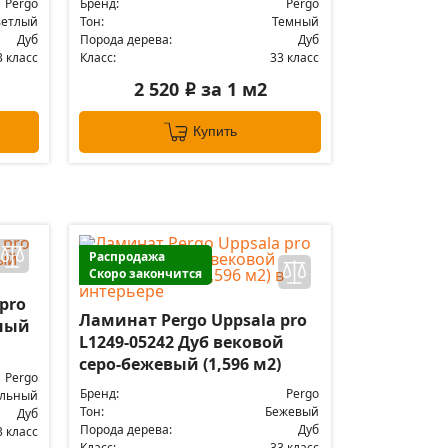
Pergo
Бренд:
Pergo
ветлый
Тон:
Темный
Дуб
Порода дерева:
Дуб
3 класс
Класс:
33 класс
2 520
за 1 м2
i
Купить
Распродажа
Скоро закончится
pro
Ламинат Pergo Uppsala pro
тный
L1249-05242 Дуб вековой
серо-бежевый (1,596 м2)
Pergo
Бренд:
Pergo
альный
Тон:
Бежевый
Дуб
Порода дерева:
Дуб
3 класс
Класс:
33 класс