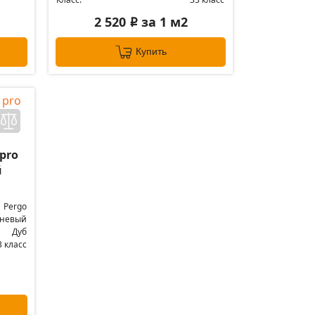
2 520
за 1 м2
i
Купить
pro
й
Pergo
чневый
Дуб
3 класс