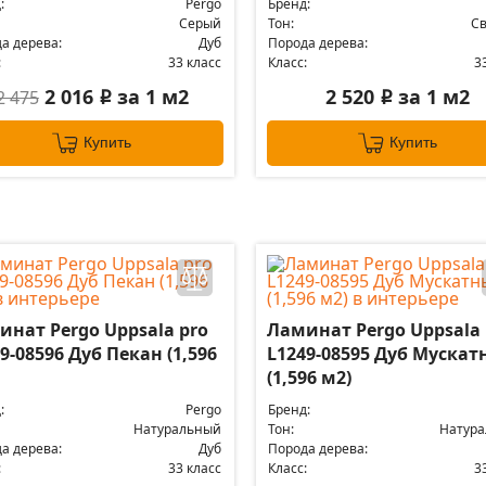
:
Pergo
Бренд:
Серый
Тон:
С
а дерева:
Дуб
Порода дерева:
:
33 класс
Класс:
3
2 016
за 1 м2
2 520
за 1 м2
2 475
i
i
Купить
Купить
инат Pergo Uppsala pro
Ламинат Pergo Uppsala 
9-08596 Дуб Пекан (1,596
L1249-08595 Дуб Муска
(1,596 м2)
:
Pergo
Бренд:
Натуральный
Тон:
Натур
а дерева:
Дуб
Порода дерева:
:
33 класс
Класс:
3