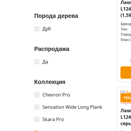
Лам
L124
(1,5
Порода дерева
Бренд
Дуб
Тон:
Пород
Класс
Распродажа
Да
Коллекция
Chevron Pro
19%
Sensation Wide Long Plank
Лам
L124
Skara Pro
серы