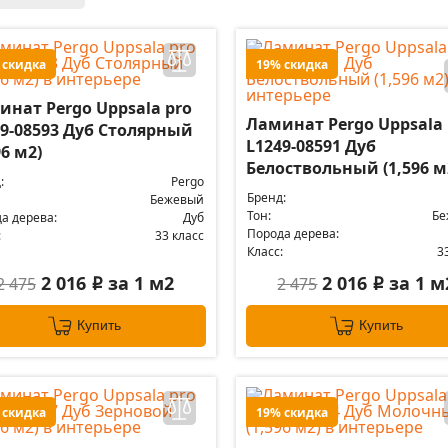
 скидка
19% скидка
инат Pergo Uppsala pro
Ламинат Pergo Uppsala 
49-08593 Дуб Столярный
L1249-08591 Дуб
96 м2)
Белоствольный (1,596 м
:
Pergo
Бренд:
Бежевый
Тон:
Бе
а дерева:
Дуб
Порода дерева:
:
33 класс
Класс:
3
2 016
за 1 м2
2 016
за 1 м
2 475
2 475
i
i
Купить
Купить
 скидка
19% скидка